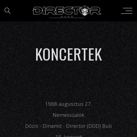
KONCERTEK
1988 augusztus 27.
Nemesszalók
Dózis - Dinamit - Director (DDD) Buli
18. koncert