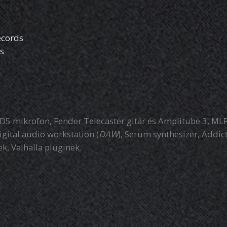
cords
s
5 mikrofon, Fender Telecaster gitár és Amplitube 3, MLP
igital audio workstation (
DAW
), Serum synthesizer, Addic
k, Valhalla pluginek.