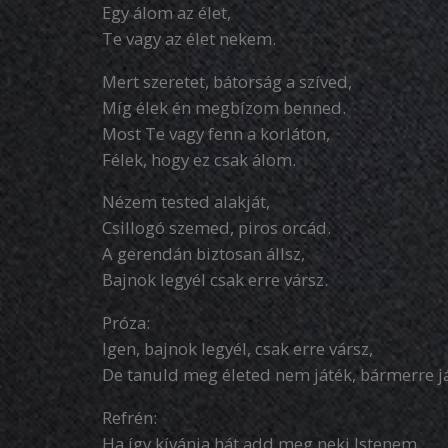
Egy álom az élet,
Te vagy az élet nekem.
Mert szeretet, bátorság a szíved,
Míg élek én megbízom benned.
Most Te vagy fenn a korláton,
Félek, hogy ez csak álom.
Nézem tested alakját,
Csillogó szemed, piros orcád.
A gerendán biztosan állsz,
Bajnok legyél csak erre vársz.
Próza:
Igen, bajnok legyél, csak erre vársz,
De tanuld meg életed nem játék, bármerre já
Refrén:
Ha így kívánja hát add meg neki Istenem,