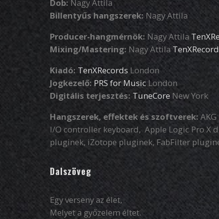
Dob:
Nagy Attila
Billentyűs hangszerek:
Nagy Attila
Producer-hangmérnök:
Nagy Attila
TenXRe
Mixing/Mastering:
Nagy Attila
TenXRecord
Kiadó:
TenXRecords
London
Jogkezelő:
PRS for Music
London
Digitális terjesztés:
TuneCore
New York
Hangszerek, effektek és szoftverek:
AKG D
I/O controller keyboard, Apple Logic Pro X d
pluginek, iZotope pluginek, FabFilter plugine
Dalszöveg
Egy verseny az élet,
Melyet a győzelem éltet.