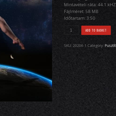
Mintavételi ráta: 44.1 kHZ
Fájlméret: 58 MB
Időtartam: 3:50
ADD TO BASKET
SKU:
20206-1
Category:
Pusztí