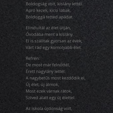
Boldogság volt, kislány lettél.
Apró kezek, kicsi lábak,
Boldoggá tetted apádat.
Elindultál az élet útján,
Óvodába ment a kislány.
El is szálltak gyorsan az évek,
Várt rád egy komolyabb élet.
Refrén:
De most már felnőttél,
Érett nagylány lettél.
A nagybetűs most kezdődik el,
Új élet, új álmok,
Most ezek várnak rátok,
Szíved alatt egy új élettel.
Az iskola újdonság volt,