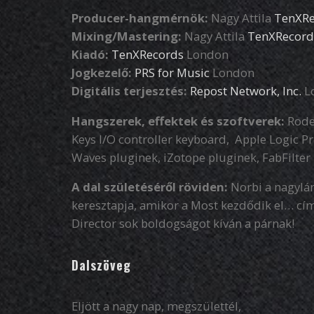
Producer-hangmérnök:
Nagy Attila
TenXRe
Mixing/Mastering:
Nagy Attila
TenXRecord
Kiadó:
TenXRecords
London
Jogkezelő:
PRS for Music
London
Digitális terjesztés:
Repost Network, Inc.
Lo
Hangszerek, effektek és szoftverek:
Rode 
Keys I/O controller keyboard, Apple Logic Pr
Waves pluginek, iZotope pluginek, FabFilter 
A dal születéséről röviden:
Norbi a nagylány
keresztapja, amikor a Most kezdődik el… címet
Director sok boldogságot kíván a párnak!
Dalszöveg
Eljött a nagy nap, megszülettél,