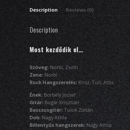
Description
Reviews (0)
Description
Most kezdődik el…
Szöveg:
Norbi, Zsolti
Zene:
Norbi
Rock Hangszerelés:
Krisz, Tuli, Attis
Ének:
Borbély József
Gitár:
Bogár Krisztián
Basszusgitár:
Tulok Zoltán
Dob:
Nagy Attila
Billentyűs hangszerek:
Nagy Attila