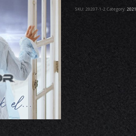
SKU:
20207-1-2
Category:
202