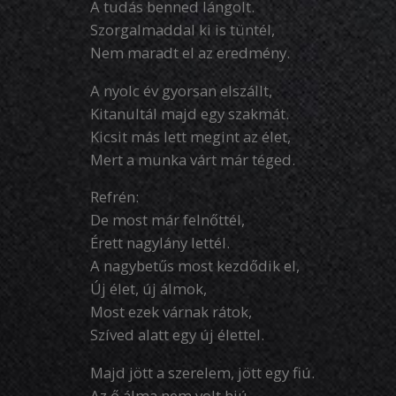
A tudás benned lángolt.
Szorgalmaddal ki is tüntél,
Nem maradt el az eredmény.
A nyolc év gyorsan elszállt,
Kitanultál majd egy szakmát.
Kicsit más lett megint az élet,
Mert a munka várt már téged.
Refrén:
De most már felnőttél,
Érett nagylány lettél.
A nagybetűs most kezdődik el,
Új élet, új álmok,
Most ezek várnak rátok,
Szíved alatt egy új élettel.
Majd jött a szerelem, jött egy fiú.
Az ő álma nem volt hiú,