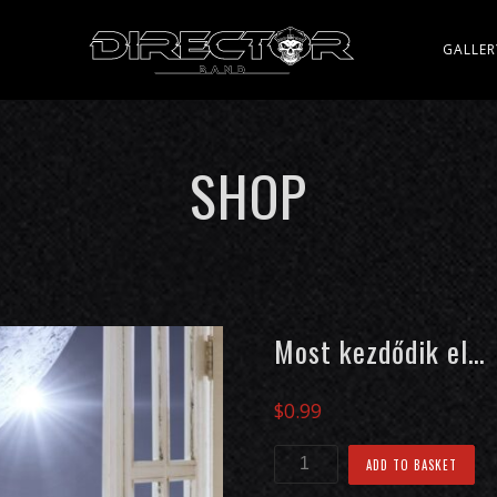
Y
GALLER
SHOP
Most kezdődik el…
$
0.99
ADD TO BASKET